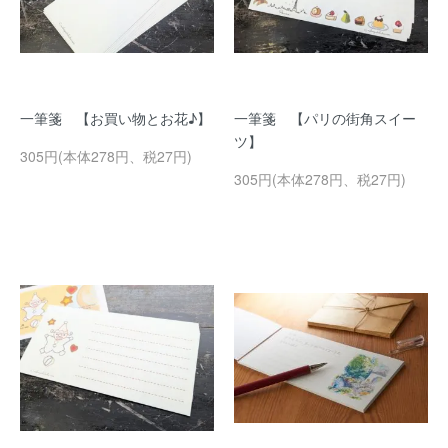
一筆箋 【お買い物とお花♪】
一筆箋 【パリの街角スイー
ツ】
305円(本体278円、税27円)
305円(本体278円、税27円)