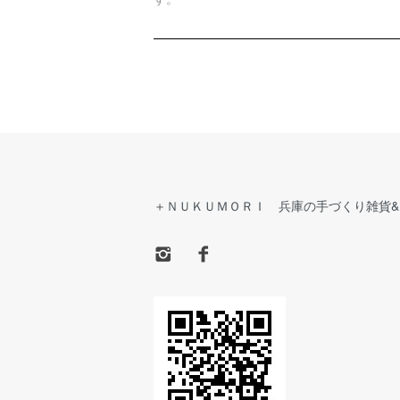
＋ＮＵＫＵＭＯＲＩ 兵庫の手づくり雑貨&