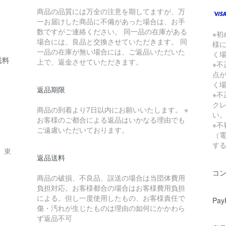
商品の品質には万全の注意を期してますが、万
一お届けした商品に不備があった場合は、お手
数ですがご連絡ください。 同一品の在庫がある
※
場合には、良品と交換させていただきます。 同
様
一品の在庫が無い場合には、ご返品いただいた
く
送料
上で、返金させていただきます。
※
点
く
返品期限
※
ク
商品の到着より7日以内にお願いいたします。 ※
い
お客様のご都合による返品はいかなる理由でも
※
ご遠慮いただいております。
（
す
、東
返品送料
コ
商品の破損、不良品、誤送の場合は当団体費用
負担対応。お客様都合の場合はお客様費用負担
による。但し一度使用したもの、お客様責任で
Pay
傷・汚れが生じたものは理由の如何にかかわら
ず返品不可