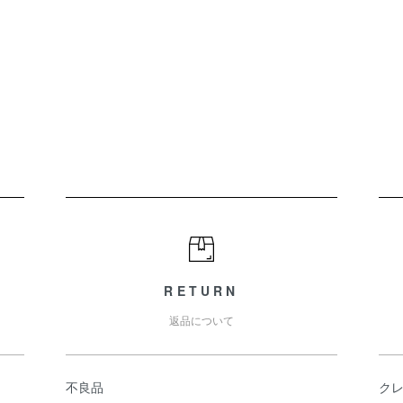
RETURN
返品について
不良品
ク