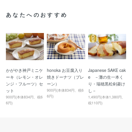
あなたへのおすすめ
かがやき神戸ミニケ
honoka お豆腐入り
Japanese SAKE cak
ーキ（レモン・オレ
焼きドーナツ（プレ
e －灘の生一本く
ンジ・フルーツ）セ
ーン）
り・瑞穂黒松剣菱け
ット
900円(本体834円、税6
し－
6円)
900円(本体834円、税6
1,490円(本体1,380円、
6円)
税110円)