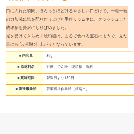
口に入れた瞬間、ほろっとほどけるやさしい口どけで、一粒一粒
の力加減に気を配り作り上げた手作りラムネに、クラッシュした
琥珀糖を贅沢にちりばめました。
光を受けてきらめく琥珀糖は、まるで食べる宝石のようで、見た
目にも心が弾む仕上がりとなっています。
■ 内容量
30g
■ 原材料名
砂糖、でん粉、琥珀糖、香料
■ 賞味期限
製造日より180日
■ 製造事業所
若葉福祉作業所（姫路市）